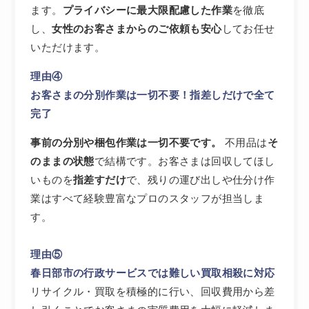
ます。
プライバシーに最大限配慮した作業
を徹底
し、
女性のお客さまからのご依頼も安心
してお任せ
いただけます。
理由④
お客さまの分別作業は一切不要！指差しだけで全て
完了
事前の分別や梱包作業は一切不要です。
不用品は
そ
のままの状態
で結構です。お客さまは回収してほし
いものを
指差すだけ
で、残りの運び出しや仕分け作
業はすべて経験豊富なプロのスタッフが担当しま
す。
理由⑤
春日部市の行政サービスでは難しい買取相殺に対応
リサイクル・買取を積極的に行い、回収費用から差