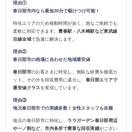
理由①
春日部市内なら最短30分で駆けつけ可能！
特化エリアのため移動時間が短く、急なご依頼でも
柔軟に対応できます。
豊春駅・八木崎駅など東武線
沿線全域
で迅速に解決します。
理由②
春日部市の相場に合わせた地域最安値
春日部市
のお客さまに特化し、無駄な経費を徹底カ
ット。その分を回収費用に還元し、
春日部エリアで
最安値クラス
を実現しています。
理由③
地元春日部市での実績多数！女性スタッフも在籍
地元の春日部市に特化し、
ララガーデン春日部周辺
や一ノ割など、市内各所で豊富な回収実績
がござい