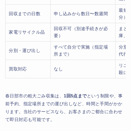
最短
回収までの日数
申し込みから数日〜数週間
分）
回収不可（別途手続きが必
まと
家電リサイクル品
要）
庫、
すべて自分で実施（指定場
分別
分別・運び出し
所まで）
代行
リユ
買取対応
なし
殺に
春日部市の粗大ごみ収集は、
1回5点まで
という制限や、事
前予約、指定場所までの運び出しなど、時間と手間がかか
ります。当社のサービスなら、お客さまのご都合に合わせ
て即日対応も可能です。