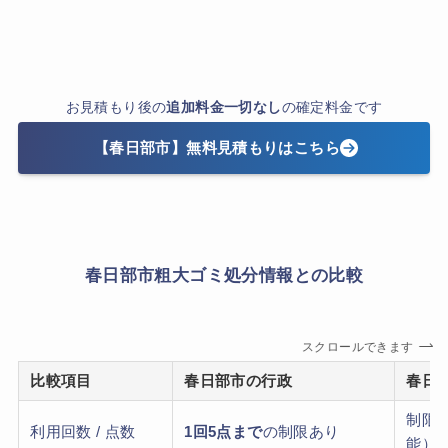
お見積もり後の
追加料金一切なし
の確定料金です
【春日部市】無料見積もりはこちら
春日部市粗大ゴミ処分情報との比較
スクロールできます
比較項目
春日部市の行政
春日
制限
利用回数 / 点数
1回5点まで
の制限あり
能）