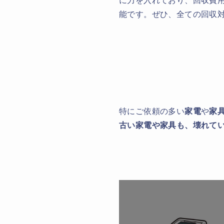
能です。ぜひ、全ての回収
特にご依頼の多い
家電
や
家
古い家電や家具も、壊れて