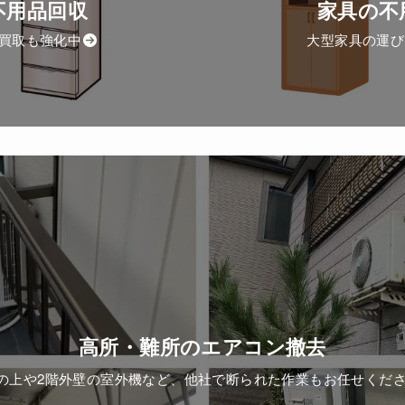
不用品回収
家具の不
買取も強化中
大型家具の運び
高所・難所のエアコン撤去
の上や2階外壁の室外機など、他社で断られた作業もお任せくだ