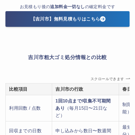
お見積もり後の
追加料金一切なし
の確定料金です
【吉川市】無料見積もりはこちら
吉川市粗大ゴミ処分情報との比較
スクロールできます
比較項目
吉川市の行政
春日
1回10点まで/収集不可期間
制限
利用回数 / 点数
あり
（毎月15日〜21日な
能）
ど）
最短
回収までの日数
申し込みから数日〜数週間
分）